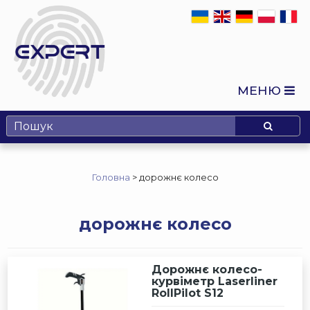
МЕНЮ
Головна
>
дорожнє колесо
дорожнє колесо
Дорожнє колесо-
курвіметр Laserliner
RollPilot S12