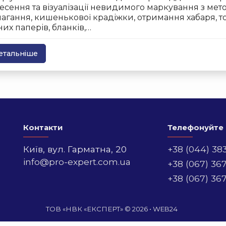
есення та візуалізації невидимого маркування з мет
агання, кишенькової крадіжки, отримання хабаря, то
них паперів, бланків,…
етальніше
Контакти
Телефонуйте
Київ,
вул. Гарматна, 20
+38 (044) 38
info@pro-expert.com.ua
+38 (067) 36
+38 (067) 36
ТОВ «НВК «ЕКСПЕРТ» © 2026 •
WEB24