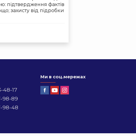
ою: підтвердження фактів
що; захисту від підробки
Ми в соц.мережах
3-48-17
7-98-89
7-98-48