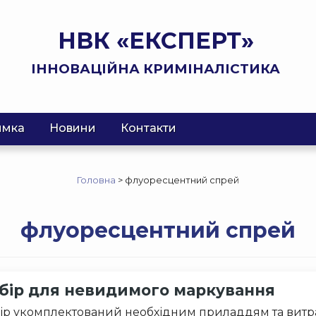
НВК «ЕКСПЕРТ»
ІННОВАЦІЙНА КРИМІНАЛІСТИКА
имка
Новини
Контакти
Головна
>
флуоресцентний спрей
флуоресцентний спрей
бір для невидимого маркування
ір укомплектований необхідним приладдям та витр