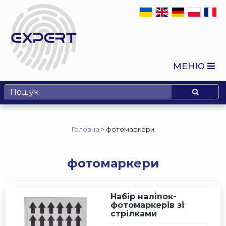
МЕНЮ
Головна
>
фотомаркери
фотомаркери
Набір наліпок-
фотомаркерів зі
стрілками