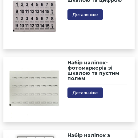
шкалою та цифрою
Детальніше
Набір наліпок-
фотомаркерів зі
шкалою та пустим
полем
Детальніше
Набір наліпок з