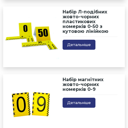
Набір Л-подібних
жовто-чорних
пластикових
номерків 0-50 з
кутовою лінійкою
Детальніше
Набір магнітних
жовто-чорних
номерків 0-9
Детальніше