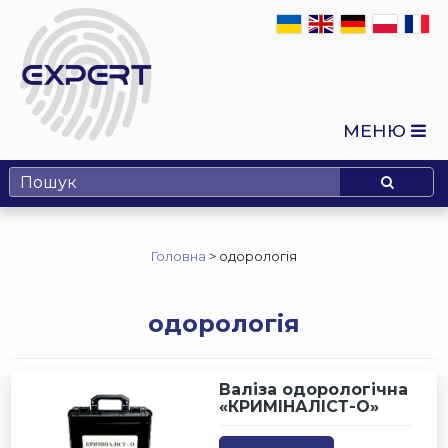
МЕНЮ
Головна
>
одорологія
одорологія
Валіза одорологічна
«КРИМІНАЛІСТ-О»