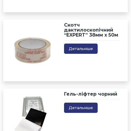
Скотч
дактилоскопічний
“EXPERT” 38мм х 50м
Детальніше
Гель-ліфтер чорний
Детальніше