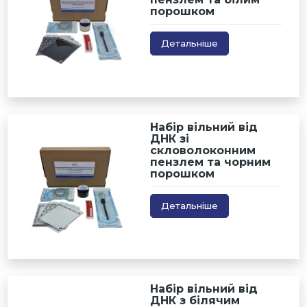
порошком
Детальніше
Набір вільний від
ДНК зі
скловолоконним
пензлем та чорним
порошком
Детальніше
Набір вільний від
ДНК з білячим