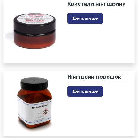
Кристали нінгідрину
Детальніше
Нінгідрин порошок
Детальніше