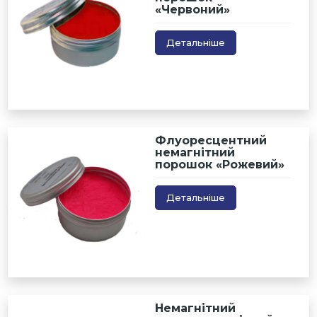
«Червоний»
Детальніше
Флуоресцентний
немагнітний
порошок «Рожевий»
Детальніше
Немагнітний