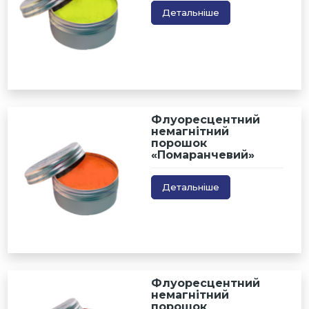
Детальніше
Флуоресцентний
немагнітний
порошок
«Помаранчевий»
Детальніше
Флуоресцентний
немагнітний
порошок