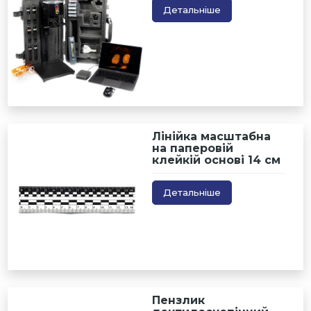
Детальніше
Лінійка масштабна
на паперовій
клейкій основі 14 см
Детальніше
Пензлик