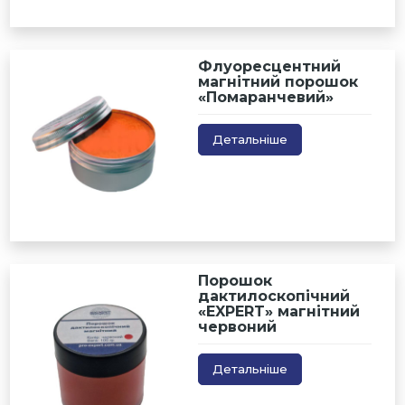
Флуоресцентний
магнітний порошок
«Помаранчевий»
Детальніше
Порошок
дактилоскопічний
«EXPERT» магнітний
червоний
Детальніше