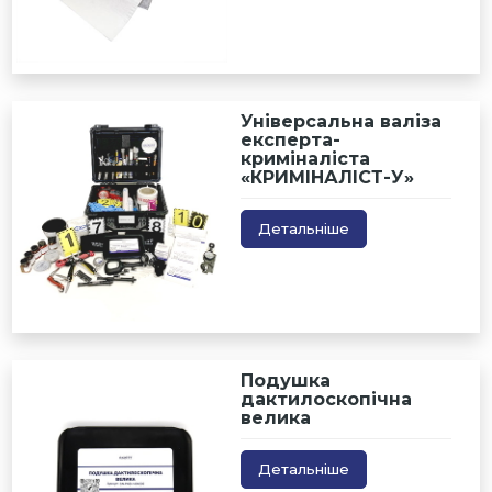
Універсальна валіза
експерта-
криміналіста
«КРИМІНАЛІСТ-У»
Детальніше
Подушка
дактилоскопічна
велика
Детальніше