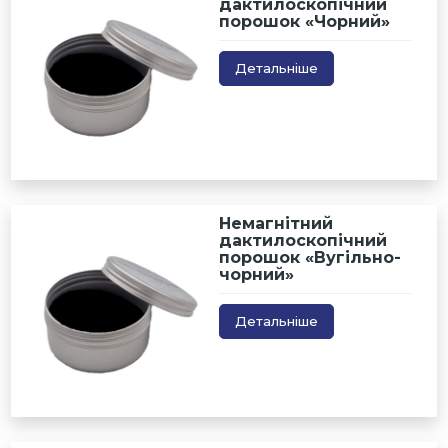
дактилоскопічний
порошок «Чорний»
Детальніше
Немагнітний
дактилоскопічний
порошок «Вугільно-
чорний»
Детальніше