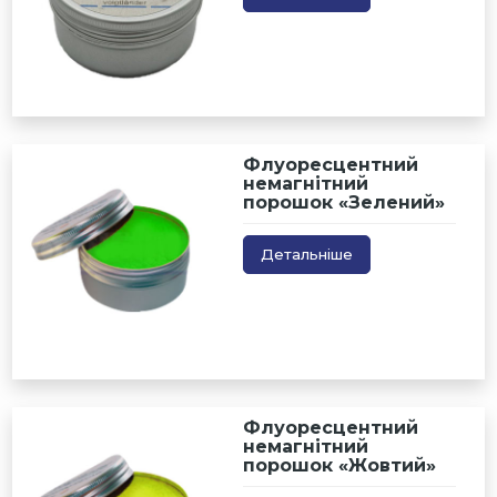
Флуоресцентний
немагнітний
порошок «Зелений»
Детальніше
Флуоресцентний
немагнітний
порошок «Жовтий»