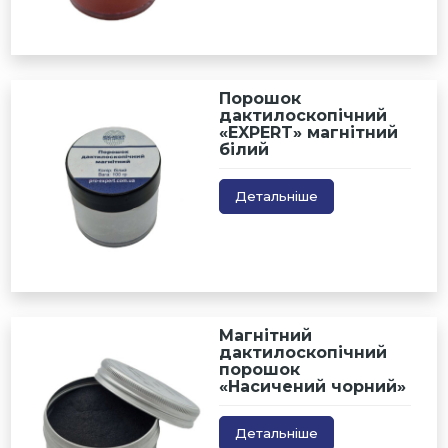
Порошок
дактилоскопічний
«EXPERT» магнітний
білий
Детальніше
Магнітний
дактилоскопічний
порошок
«Насичений чорний»
Детальніше