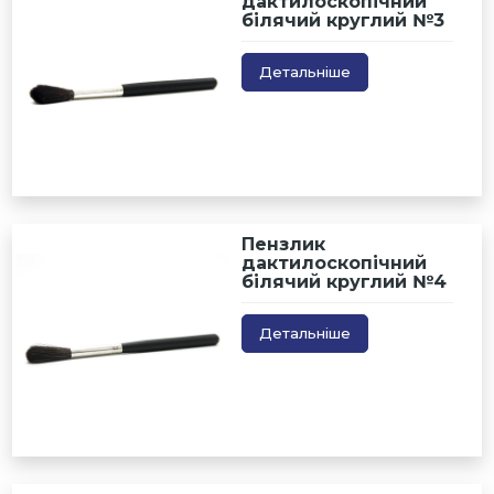
дактилоскопічний
білячий круглий №3
Детальніше
Пензлик
дактилоскопічний
білячий круглий №4
Детальніше