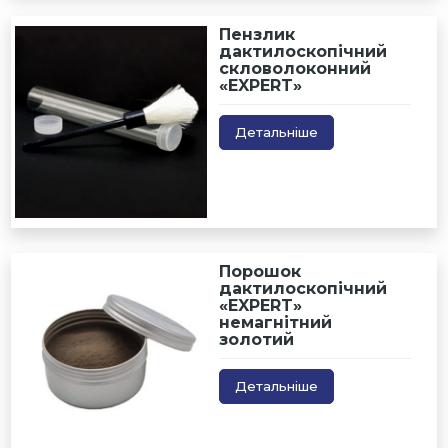
Пензлик
дактилоскопічний
скловолоконний
«EXPERT»
Детальніше
Порошок
дактилоскопічний
«EXPERT»
немагнітний
золотий
Детальніше