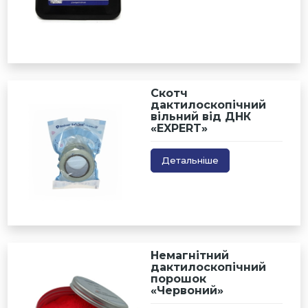
Скотч
дактилоскопічний
вільний від ДНК
«EXPERT»
Детальніше
Немагнітний
дактилоскопічний
порошок
«Червоний»