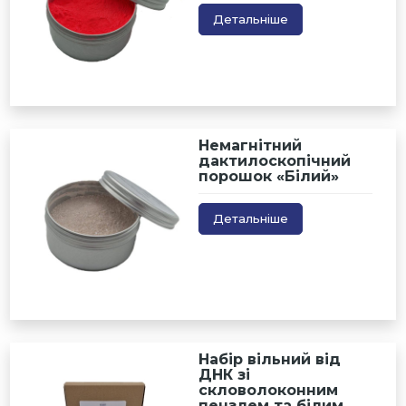
Детальніше
Немагнітний
дактилоскопічний
порошок «Білий»
Детальніше
Набір вільний від
ДНК зі
скловолоконним
пензлем та білим