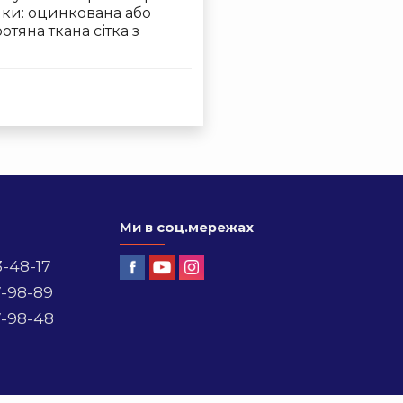
йки: оцинкована або
тяна ткана сітка з
Ми в соц.мережах
3-48-17
7-98-89
7-98-48