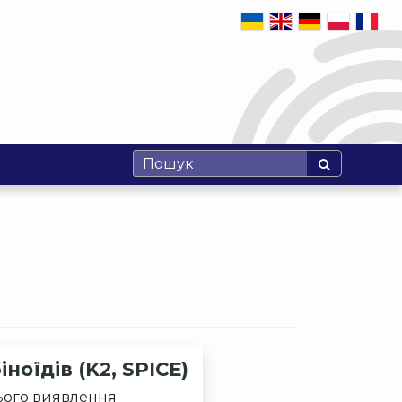
оїдів (K2, SPICE)
ього виявлення