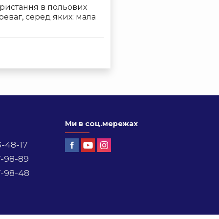
ористання в польових
реваг, серед яких: мала
Ми в соц.мережах
3-48-17
7-98-89
7-98-48