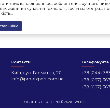
тетичних канабіноїдів розроблені для зручного вик
вах. Завдяки сучасній технології, тести мають ряд пе
ькість…
етальніше
Контакти
Телефонуйте
Київ,
вул. Гарматна, 20
+38 (044) 38
info@pro-expert.com.ua
+38 (067) 36
+38 (067) 36
ТОВ «НВК «ЕКСПЕРТ» © 2026 •
WEB24