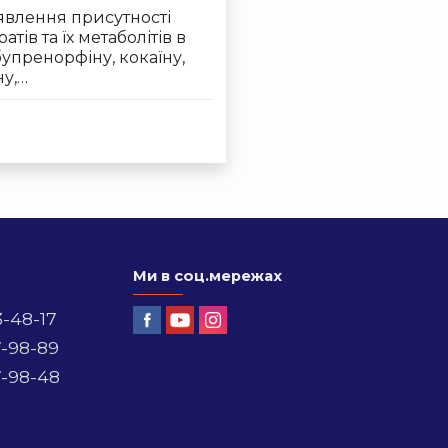
явлення присутності
в та їх метаболітів в
 бупренорфіну, кокаїну,
ну,…
Ми в соц.мережах
3-48-17
7-98-89
7-98-48