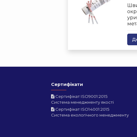
Шви
окр
ури
мет
Д
Сертифікати
Сертифікат ISO9001:2015
Система менеджменту якості
Сертифікат ISO14001:2015
Система екологічного менеджменту