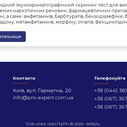
дкий імунохроматографічний скринінг-тест для ви
емих наркотичних речовин, фармацевтичних препараті
ні, а саме: амфетамінів, барбітуратів, бензодіазефіни,
адону, метамфетамінів, морфіну, опіатів, фенцикліди
етальніше
Контакти
Телефонуйте
Київ,
вул. Гарматна, 20
+38 (044) 38
info@pro-expert.com.ua
+38 (067) 36
+38 (067) 36
ТОВ «НВК «ЕКСПЕРТ» © 2026 •
WEB24