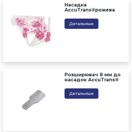
Насадка
AccuTrans®рожева
Детальніше
Розширювач 8 мм до
насадок AccuTrans®
Детальніше