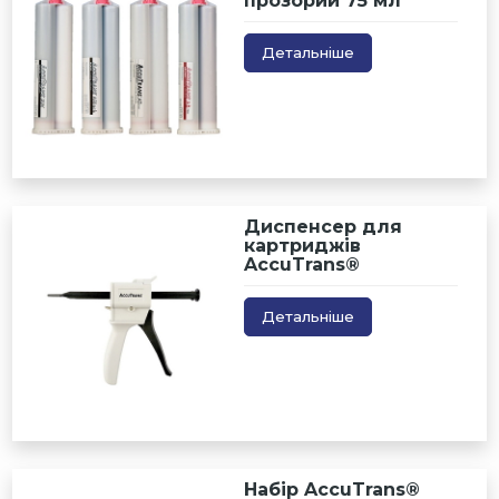
прозорий 75 мл
Детальніше
Диспенсер для
картриджів
AccuTrans®
Детальніше
Набір AccuTrans®