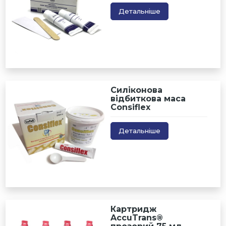
Детальніше
Силіконова
відбиткова маса
Consiflex
Детальніше
Картридж
AccuTrans®