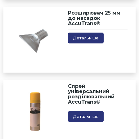
Розширювач 25 мм
до насадок
AccuTrans®
Детальніше
Спрей
універсальний
розділювальний
AccuTrans®
Детальніше