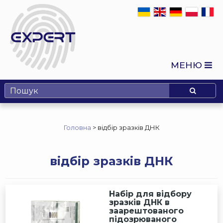
МЕНЮ
Головна
>
відбір зразків ДНК
відбір зразків ДНК
Набір для відбору
зразків ДНК в
заарештованого
підозрюваного