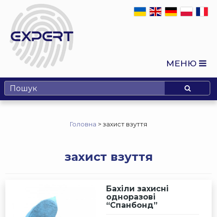
МЕНЮ
Головна
>
захист взуття
захист взуття
Бахіли захисні
одноразові
“Спанбонд”