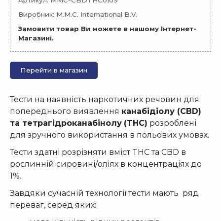
Артикул: MMC-CBDTHC0109
Виробник: M.M.C. International B.V.
Замовити товар Ви можете в нашому Інтернет-
Магазині.
Перейти в магазин
Тести на наявність наркотичних речовин для
попереднього виявлення
канабідіолу (С
BD
)
та тетрагідроканабінолу
(
THC
)
розроблені
для зручного використання в польових умовах.
Тести здатні розрізняти вміст THC та СBD в
рослинній сировині/оліях в концентраціях до
1%.
Завдяки сучасній технології тести мають ряд
переваг, серед яких: